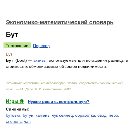
Экономико-математический словарь
Бут
Толкование
Перевод
Бут
Бут (
Boot) —
активы
, используемые для погашения разницы в
стоимостях обмениваемых объектов недвижимости.
Экономико-математический словарь: Словарь современной экономической
науки. — М.: Дело
.
Л. И. Лопатников
.
2003
.
Игры ⚽
Нужно решить контрольную?
Синонимы
:
бутовка
,
бутун
,
камень
,
лук сеянец
,
обработка
,
овод
,
перо
,
слепень
,
чан