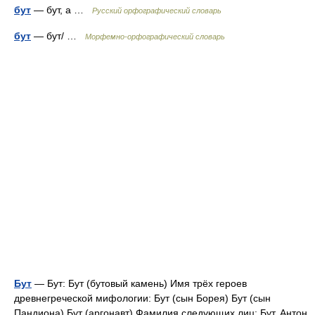
бут
— бут, а …
Русский орфографический словарь
бут
— бут/ …
Морфемно-орфографический словарь
Бут
— Бут: Бут (бутовый камень) Имя трёх героев
древнегреческой мифологии: Бут (сын Борея) Бут (сын
Пандиона) Бут (аргонавт) Фамилия следующих лиц: Бут, Антон