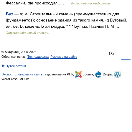
Фессалии, где происходил… …
Энциклопедия мифологии
Бут
— а; м. Строительный камень (преимущественно для
фундаментов); основание здания из такого камня. ◁ Бутовый,
ая, ое. Б. камень. Б ая кладка. * * * Бут см. Павлюк П. М …
Энциклопедический словарь
© Академик, 2000-2026
18+
Обратная связь:
Техподдержка
,
Реклама на сайте
👣 Путешествия
Экспорт словарей на сайты
, сделанные на PHP,
Joomla,
Drupal,
WordPress, MODx.