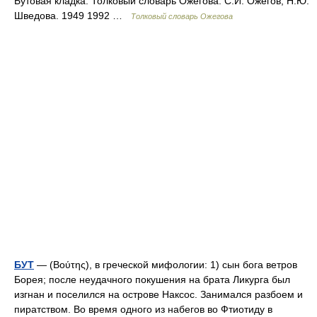
Бутовая кладка. Толковый словарь Ожегова. С.И. Ожегов, Н.Ю.
Шведова. 1949 1992 …
Толковый словарь Ожегова
БУТ
— (Βούτης), в греческой мифологии: 1) сын бога ветров
Борея; после неудачного покушения на брата Ликурга был
изгнан и поселился на острове Наксос. Занимался разбоем и
пиратством. Во время одного из набегов во Фтиотиду в